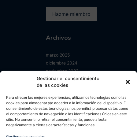
Archivos
marzo 2025
diciembre 2024
noviembre 2023
Gestionar el consentimiento
junio 2023
de las cookies
enero 2023
mayo 2022
Para ofrecer las mejores experiencias, utilizamos tecnologías como las
abril 2022
cookies para almacenar y/o acceder a la información del dispositivo. El
consentimiento de estas tecnologías nos permitirá procesar datos como
octubre 2021
el comportamiento de navegación o las identificaciones únicas en este
septiembre 2021
sitio. No consentir o retirar el consentimiento, puede afectar
negativamente a ciertas características y funciones.
agosto 2021
mayo 2021
Gestionar los servicios