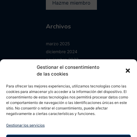
Archivos
marzo 2025
diciembre 2024
noviembre 2023
Gestionar el consentimiento
junio 2023
de las cookies
enero 2023
mayo 2022
Para ofrecer las mejores experiencias, utilizamos tecnologías como las
abril 2022
cookies para almacenar y/o acceder a la información del dispositivo. El
consentimiento de estas tecnologías nos permitirá procesar datos como
octubre 2021
el comportamiento de navegación o las identificaciones únicas en este
septiembre 2021
sitio. No consentir o retirar el consentimiento, puede afectar
negativamente a ciertas características y funciones.
agosto 2021
mayo 2021
Gestionar los servicios
abril 2021