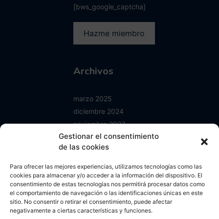
[bws_google_captcha]
Archivos
marzo 2025
diciembre 2024
noviembre 2023
Gestionar el consentimiento
junio 2023
de las cookies
enero 2023
mayo 2022
Para ofrecer las mejores experiencias, utilizamos tecnologías como las
abril 2022
cookies para almacenar y/o acceder a la información del dispositivo. El
consentimiento de estas tecnologías nos permitirá procesar datos como
octubre 2021
el comportamiento de navegación o las identificaciones únicas en este
septiembre 2021
sitio. No consentir o retirar el consentimiento, puede afectar
negativamente a ciertas características y funciones.
agosto 2021