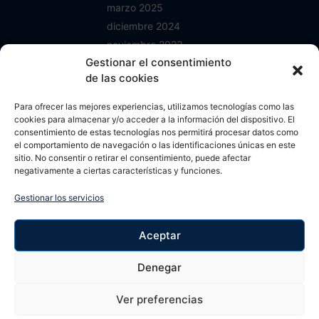
marzo 2025
diciembre 2024
noviembre 2023
Gestionar el consentimiento
junio 2023
de las cookies
enero 2023
mayo 2022
Para ofrecer las mejores experiencias, utilizamos tecnologías como las
abril 2022
cookies para almacenar y/o acceder a la información del dispositivo. El
consentimiento de estas tecnologías nos permitirá procesar datos como
octubre 2021
el comportamiento de navegación o las identificaciones únicas en este
septiembre 2021
sitio. No consentir o retirar el consentimiento, puede afectar
negativamente a ciertas características y funciones.
agosto 2021
mayo 2021
Gestionar los servicios
abril 2021
noviembre 2020
Aceptar
septiembre 2020
Denegar
agosto 2020
Ver preferencias