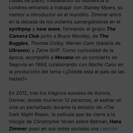
clases de piano; trasladando su residencia a
Londres entrando a trabajar con
Stanley Myers
, su
mentor e introductor en el mundillo. Zimmer entró
en la década de los ochenta sumergiéndose en el
synthpop
y
new wave
, formando el grupo
The
Camera Club
junto a
Bruce Woolley
, de
The
Buggles
,
Thomas Dolby, Warren Cann
(batería de
Ultravox
) y
Zaine Griff
. Como curiosidad de la
época, acompañó a
Mecano
en un concierto en
Segovia en 1984, colaborando con
Nacho Cano
en
la producción del tema «¿Dónde está el país de las
hadas?».
En 2012, tras los trágicos sucesos de Aurora,
Denver, donde murieron 12 personas, al asaltar un
cine un perturbado durante la emisión de «The
Dark Night Rises», la película que da cierre a la
trilogía de
Christopher Nolan
sobre Batman,
Hans
Zimmer
puso en sus redes sociales una
canción