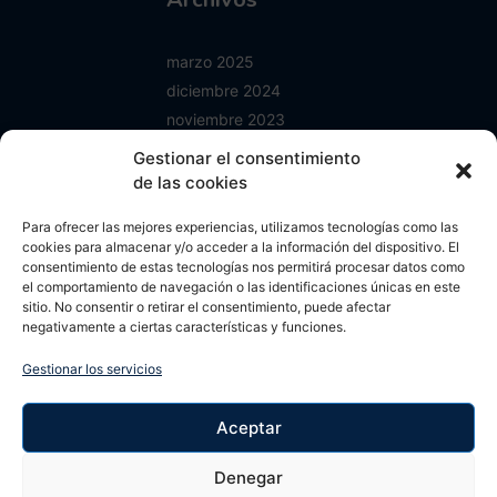
marzo 2025
diciembre 2024
noviembre 2023
junio 2023
Gestionar el consentimiento
enero 2023
de las cookies
mayo 2022
Para ofrecer las mejores experiencias, utilizamos tecnologías como las
abril 2022
cookies para almacenar y/o acceder a la información del dispositivo. El
octubre 2021
consentimiento de estas tecnologías nos permitirá procesar datos como
el comportamiento de navegación o las identificaciones únicas en este
septiembre 2021
sitio. No consentir o retirar el consentimiento, puede afectar
agosto 2021
negativamente a ciertas características y funciones.
mayo 2021
Gestionar los servicios
abril 2021
noviembre 2020
Aceptar
septiembre 2020
agosto 2020
Denegar