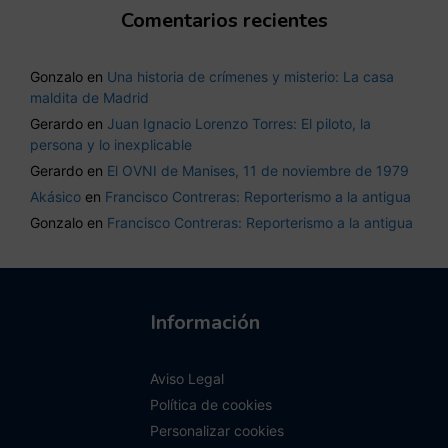
Comentarios recientes
Gonzalo
en
Una historia de crímenes y misterio: La casa
maldita de Madrid
Gerardo
en
Juan Ignacio Lorenzo Torres: El piloto, la
persona y lo inexplicable
Gerardo
en
El OVNI de Manises, 11 de noviembre de 1979
Akásico
en
Francisco Contreras: Reporterismo a la antigua
Gonzalo
en
Francisco Contreras: Reporterismo a la antigua
Información
Aviso Legal
Política de cookies
Personalizar cookies