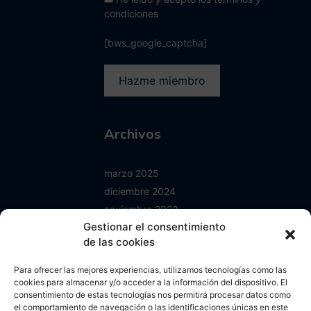
condiciones
[bws_google_captcha]
Archivos
marzo 2025
diciembre 2024
noviembre 2023
Gestionar el consentimiento
junio 2023
de las cookies
enero 2023
mayo 2022
Para ofrecer las mejores experiencias, utilizamos tecnologías como las
abril 2022
cookies para almacenar y/o acceder a la información del dispositivo. El
consentimiento de estas tecnologías nos permitirá procesar datos como
octubre 2021
el comportamiento de navegación o las identificaciones únicas en este