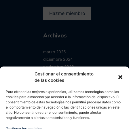
Archivos
marzo 2025
diciembre 2024
noviembre 2023
Gestionar el consentimiento
junio 2023
de las cookies
enero 2023
mayo 2022
Para ofrecer las mejores experiencias, utilizamos tecnologías como las
abril 2022
cookies para almacenar y/o acceder a la información del dispositivo. El
consentimiento de estas tecnologías nos permitirá procesar datos como
octubre 2021
el comportamiento de navegación o las identificaciones únicas en este
septiembre 2021
sitio. No consentir o retirar el consentimiento, puede afectar
negativamente a ciertas características y funciones.
agosto 2021
mayo 2021
Gestionar los servicios