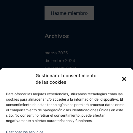
Archivos
marzo 2025
diciembre 2024
noviembre 2023
Gestionar el consentimiento
junio 2023
de las cookies
enero 2023
mayo 2022
Para ofrecer las mejores experiencias, utilizamos tecnologías como las
abril 2022
cookies para almacenar y/o acceder a la información del dispositivo. El
consentimiento de estas tecnologías nos permitirá procesar datos como
octubre 2021
el comportamiento de navegación o las identificaciones únicas en este
septiembre 2021
sitio. No consentir o retirar el consentimiento, puede afectar
negativamente a ciertas características y funciones.
agosto 2021
mayo 2021
Gestionar los servicios