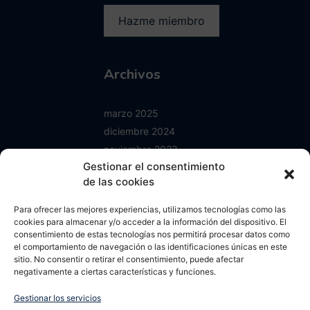
Archivos
marzo 2025
diciembre 2024
noviembre 2023
Gestionar el consentimiento
junio 2023
de las cookies
enero 2023
mayo 2022
Para ofrecer las mejores experiencias, utilizamos tecnologías como las
abril 2022
cookies para almacenar y/o acceder a la información del dispositivo. El
consentimiento de estas tecnologías nos permitirá procesar datos como
octubre 2021
el comportamiento de navegación o las identificaciones únicas en este
septiembre 2021
sitio. No consentir o retirar el consentimiento, puede afectar
negativamente a ciertas características y funciones.
agosto 2021
mayo 2021
Gestionar los servicios