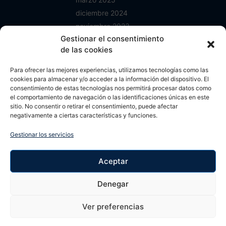
diciembre 2024
noviembre 2023
Gestionar el consentimiento
junio 2023
de las cookies
enero 2023
mayo 2022
Para ofrecer las mejores experiencias, utilizamos tecnologías como las
abril 2022
cookies para almacenar y/o acceder a la información del dispositivo. El
consentimiento de estas tecnologías nos permitirá procesar datos como
octubre 2021
el comportamiento de navegación o las identificaciones únicas en este
septiembre 2021
sitio. No consentir o retirar el consentimiento, puede afectar
negativamente a ciertas características y funciones.
agosto 2021
mayo 2021
Gestionar los servicios
abril 2021
noviembre 2020
Aceptar
septiembre 2020
agosto 2020
Denegar
Ver preferencias