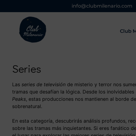
info@clubmilenario.com
Club M
Series
Las
series de televisión
de misterio y terror nos sum
tramas que desafían la lógica. Desde los inolvidable
Peaks
, estas producciones nos mantienen al borde del
sobrenatural.
En esta categoría, descubrirás análisis profundos, r
sobre las tramas más inquietantes. Si eres fanático de
el lugar para explorar las mejores
series de televisión