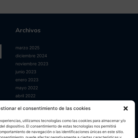
Archivos
marzo 2025
diciembre 2024
noviembre 2023
junio 2023
enero 2023
mayo 2022
abril 2022
octubre 2021
stionar el consentimiento de las cookies
septiembre 2021
agosto 2021
experiencias, utilizamos tecnologías como las cookies para almacenar y/o
del dispositivo. El consentimiento de estas tecnologías nos permitirá
mayo 2021
mportamiento de navegación o las identificaciones únicas en este sitio.
abril 2021
 consentimiento, puede afectar negativamente a ciertas características y