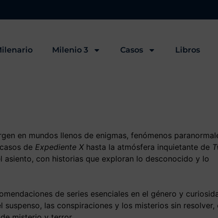
ilenario
Milenio 3
Casos
Libros
ergen en mundos llenos de enigmas, fenómenos paranormal
s casos de
Expediente X
hasta la atmósfera inquietante de
T
 asiento, con historias que exploran lo desconocido y lo
ecomendaciones de series esenciales en el género y curiosid
l suspenso, las conspiraciones y los misterios sin resolver, 
de misterio y terror.