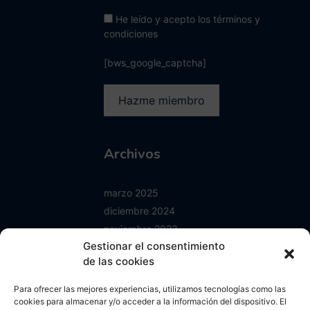
He leído y acepto los términos y
condiciones
[bws_google_captcha]
Archivos
marzo 2025
diciembre 2024
noviembre 2023
Gestionar el consentimiento
junio 2023
de las cookies
enero 2023
mayo 2022
Para ofrecer las mejores experiencias, utilizamos tecnologías como las
abril 2022
cookies para almacenar y/o acceder a la información del dispositivo. El